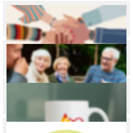
Ehrenamt
In Ahaus gibt es viele Möglichkeiten, sich freiwillig zu 
engagieren. Bist du auch schon dabei? 
Senioren in Ahaus
Vom monatlichen Treff 55+, über Beratungsangebote bis 
zu den „Ahaus Senioren“.
Ahaus Fan-Logo
Du liebst Ahaus genau so wie wir? Dann zeig deine 
Liebe zur Stadt doch mit dem Fan-Logo! 
Wir sind Fairtrade-Stadt!